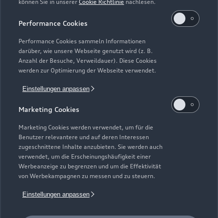
können Sie in unserer
Cookie Richtlinie
nachlesen.
Kaufen & leasen
Alle Modelle
Performance Cookies
Modelle vergleichen
Service & Zubehör
Performance Cookies sammeln Informationen
Neuwagensuche
darüber, wie unsere Webseite genutzt wird (z. B.
Elektromodelle
Anzahl der Besuche, Verweildauer). Diese Cookies
Gebrauchtwagensuche
Support
werden zur Optimierung der Webseite verwendet.
Saisonale Angebote
Plug-in-Hybride
Gebrauchtwagen
Einstellungen anpassen
Audi Services
Über Audi
Kundenservice
Finanzierung
Marketing Cookies
Garantie
Händlersuche
Aktionen & Angebote
Unternehmen
Marketing Cookies werden verwendet, um für die
Audi digital services
Benutzer relevantere und auf deren Interessen
Audi Code
Geschäftskunden
Karriere
zugeschnittene Inhalte anzubieten. Sie werden auch
myAudi
verwendet, um die Erscheinungshäufigkeit einer
Häufige Fragen (FAQ)
Investor Relations
Werbeanzeige zu begrenzen und um die Effektivität
© 2026 AUDI AG. Alle Rechte vorbehalten
von Werbekampagnen zu messen und zu steuern.
Audi Online Beratung
Presse & Media Center
Impressum
Rechtliches
Hinweisgebersystem
Einstellungen anpassen
Online-Terminvereinbarung
Datenschutz
Datenschutzinformation
Cookie-Einstellungen
Servicekontakt