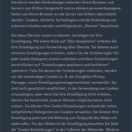
Hierdurch werden Verbindungen zwischen Ihrem Browser und
Servern von Dritten hergestellt und es können personenbezogene
Daten von Ihrem Browser an die Server von Dritten übermittelt
werden. Cookies, ähnliche Technologien und die Einbindung von
externen Inhalten werden nachfolgend als „Dienste“ bezeichnet.
Um diese Dienste nutzen zu können, benötigen wir Ihre
Einwilligung. Mit einem Klick auf "Alle akzeptieren" erteilen Sie
Ihre Einwilligung zur Verwendung aller Dienste. Sie können auch
Audi Pflegemitteltasche
einzelne Einwilligungen erteilen, indem Sie die Schieberegler für
jede Cookie-Kategorie einzeln anklicken und diese Einstellungen
Sommer
durch Klicken auf "Einstellungen speichern und fortfahren"
speichern. Falls Sie keinen der Schieberegler anklicken, werden
Damit Ihr Audi auch im Sommer glänzt: die
nur die notwendigen Cookies (z. B. der Ensighten Privacy
passende Pflege in einer Tasche.
Manager, unser Einwilligungsmanagementtool) verwendet. Sie
sind nicht gesetzlich verpflichtet, in die Verwendung von Cookies
Zur Audi Shopping World
einzuwilligen, aber wenn Sie Ihre Einwilligung nicht erteilen,
können Sie bestimmte unserer Dienste möglicherweise nicht
nutzen. Sie können Ihre Cookie-Einstellungen anhand der unten
aufgeführten Kategorien von Cookies verwalten. Sie können Ihre
Einwilligung jederzeit mit Wirkung zum Zeitpunkt des Widerrufs
widerrufen. Für den Widerruf der Einwilligung beachten Sie bitte
die "Cookie-Einstellungen" in der Fußzeile der Webseite. Weitere