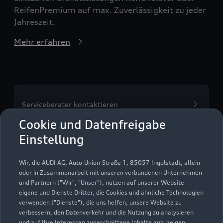
ReifenPremium auf max. Zuverlässigkeit zu jeder
Jahreszeit.
Mehr erfahren
Serviceberater kontaktieren
Cookie und Datenfreigabe
Einstellung
Servicetermin vereinbaren
Wir, die AUDI AG, Auto-Union-Straße 1, 85057 Ingolstadt, allein
oder in Zusammenarbeit mit unseren verbundenen Unternehmen
und Partnern ("Wir", "Unser"), nutzen auf unserer Website
eigene und Dienste Dritter, die Cookies und ähnliche Technologien
verwenden ("Dienste"), die uns helfen, unsere Website zu
Auto Kofler GmbH
verbessern, den Datenverkehr und die Nutzung zu analysieren
und auf Ihre Interessen zugeschnittene Inhalte anzuzeigen,