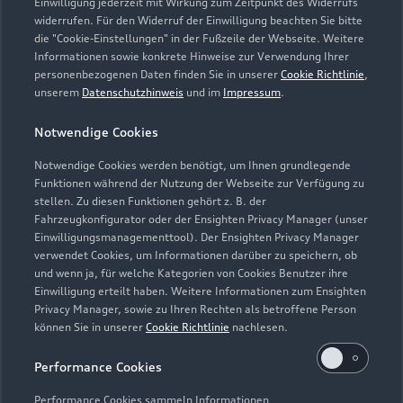
ah.kofler@auto-kofler.vapn.de
Einwilligung jederzeit mit Wirkung zum Zeitpunkt des Widerrufs
widerrufen. Für den Widerruf der Einwilligung beachten Sie bitte
die "Cookie-Einstellungen" in der Fußzeile der Webseite. Weitere
Kontaktdaten herunterladen
Informationen sowie konkrete Hinweise zur Verwendung Ihrer
personenbezogenen Daten finden Sie in unserer
Cookie Richtlinie
,
unserem
Datenschutzhinweis
und im
Impressum
.
Öffnungszeiten
Notwendige Cookies
Notwendige Cookies werden benötigt, um Ihnen grundlegende
Funktionen während der Nutzung der Webseite zur Verfügung zu
Öffnungszeiten Service
stellen. Zu diesen Funktionen gehört z. B. der
Geöffnet bis
12:00
Fahrzeugkonfigurator oder der Ensighten Privacy Manager (unser
Einwilligungsmanagementtool). Der Ensighten Privacy Manager
verwendet Cookies, um Informationen darüber zu speichern, ob
Öffnungszeiten Teile- und
und wenn ja, für welche Kategorien von Cookies Benutzer ihre
Zubehörverkauf
Einwilligung erteilt haben. Weitere Informationen zum Ensighten
Privacy Manager, sowie zu Ihren Rechten als betroffene Person
Geöffnet bis
17:30
können Sie in unserer
Cookie Richtlinie
nachlesen.
Performance Cookies
Performance Cookies sammeln Informationen